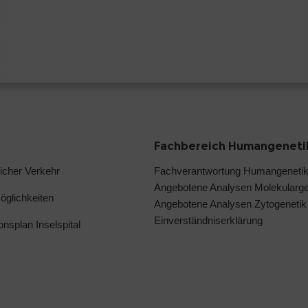
Fachbereich Humangeneti
licher Verkehr
Fachverantwortung Humangeneti
Angebotene Analysen Molekularge
glichkeiten
Angebotene Analysen Zytogenetik
Einverständniserklärung
ionsplan Inselspital