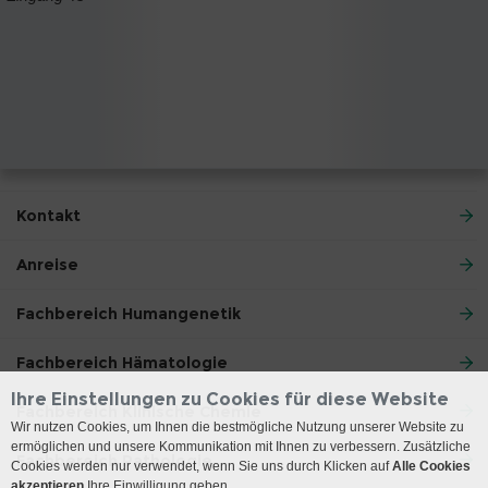
Kontakt
Anreise
Fachbereich Humangenetik
Fachbereich Hämatologie
Ihre Einstellungen zu Cookies für diese Website
Fachbereich Klinische Chemie
Wir nutzen Cookies, um Ihnen die bestmögliche Nutzung unserer Website zu
ermöglichen und unsere Kommunikation mit Ihnen zu verbessern. Zusätzliche
Fachbereich Pathologie
Cookies werden nur verwendet, wenn Sie uns durch Klicken auf
Alle Cookies
akzeptieren
Ihre Einwilligung geben.