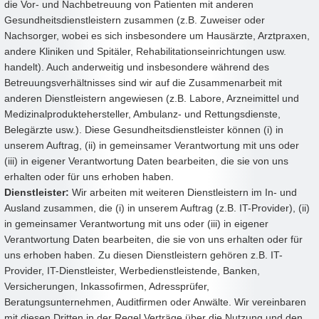
die Vor- und Nachbetreuung von Patienten mit anderen
Gesundheitsdienstleistern zusammen (z.B. Zuweiser oder
Nachsorger, wobei es sich insbesondere um Hausärzte, Arztpraxen,
andere Kliniken und Spitäler, Rehabilitationseinrichtungen usw.
handelt). Auch anderweitig und insbesondere während des
Betreuungsverhältnisses sind wir auf die Zusammenarbeit mit
anderen Dienstleistern angewiesen (z.B. Labore, Arzneimittel und
Medizinalproduktehersteller, Ambulanz- und Rettungsdienste,
Belegärzte usw.). Diese Gesundheitsdienstleister können (i) in
unserem Auftrag, (ii) in gemeinsamer Verantwortung mit uns oder
(iii) in eigener Verantwortung Daten bearbeiten, die sie von uns
erhalten oder für uns erhoben haben.
Dienstleister:
Wir arbeiten mit weiteren Dienstleistern im In- und
Ausland zusammen, die (i) in unserem Auftrag (z.B. IT-Provider), (ii)
in gemeinsamer Verantwortung mit uns oder (iii) in eigener
Verantwortung Daten bearbeiten, die sie von uns erhalten oder für
uns erhoben haben. Zu diesen Dienstleistern gehören z.B. IT-
Provider, IT-Dienstleister, Werbedienstleistende, Banken,
Versicherungen, Inkassofirmen, Adressprüfer,
Beratungsunternehmen, Auditfirmen oder Anwälte. Wir vereinbaren
mit diesen Dritten in der Regel Verträge über die Nutzung und den