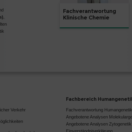
nd
Fachverantwortung
s)
,
Klinische Chemie
lten
tik
Fachbereich Humangeneti
licher Verkehr
Fachverantwortung Humangeneti
Angebotene Analysen Molekularge
glichkeiten
Angebotene Analysen Zytogenetik
Einverständniserklärung