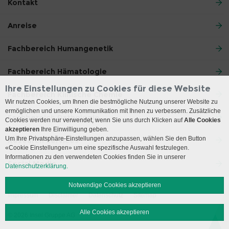
Kontakt
Anreise
Fachbereich Humangenetik
Fachbereich Hämatologie
Ihre Einstellungen zu Cookies für diese Website
Fachbereich Klinische Chemie
Wir nutzen Cookies, um Ihnen die bestmögliche Nutzung unserer Website zu
ermöglichen und unsere Kommunikation mit Ihnen zu verbessern. Zusätzliche
Fachbereich Pathologie
Cookies werden nur verwendet, wenn Sie uns durch Klicken auf
Alle Cookies
akzeptieren
Ihre Einwilligung geben.
Um Ihre Privatsphäre-Einstellungen anzupassen, wählen Sie den Button
Research Services
«Cookie Einstellungen» um eine spezifische Auswahl festzulegen.
Informationen zu den verwendeten Cookies finden Sie in unserer
Social Media
Datenschutzerklärung.
Notwendige Cookies akzeptieren
Impressum
Disclaimer
Datenschutz
Sitemap
Alle Cookies akzeptieren
© 2026 Insel Gruppe AG